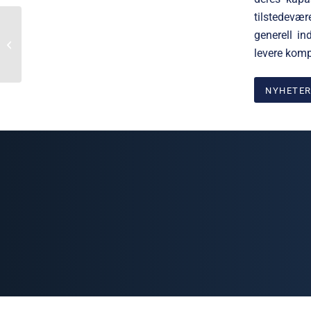
tilstedevær
Velkommen til vårt nye
generell in
teammedlem, Victor
levere kompl
Solvold!
NYHETE