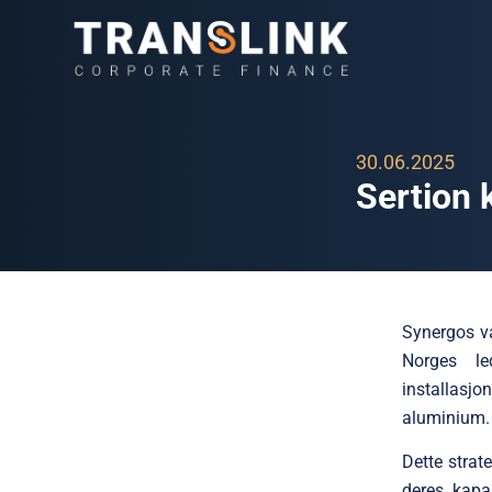
30.06.2025
Sertion 
Synergos va
Norges le
installasjo
aluminium.
Dette strat
deres kapas