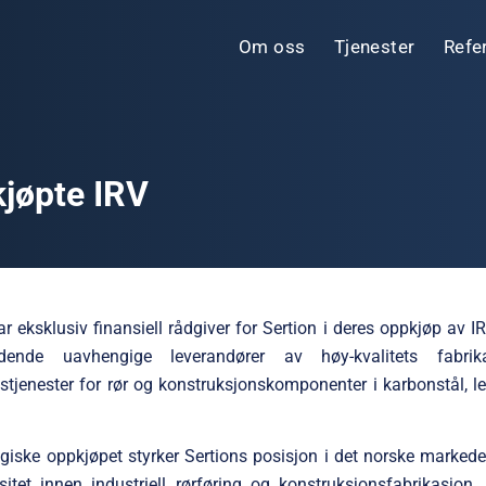
Om oss
Tjenester
Refe
kjøpte IRV
r eksklusiv finansiell rådgiver for Sertion i deres oppkjøp av I
dende uavhengige leverandører av høy-kvalitets fabrik
nstjenester for rør og konstruksjonskomponenter i karbonstål, le
egiske oppkjøpet styrker Sertions posisjon i det norske markede
itet innen industriell rørføring og konstruksjonsfabrikasjon.