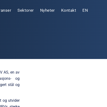
ranser
Sektorer
Nyheter
Kontakt
EN
RV AS, en av
asjons- og
gert stål og
t og utvider
 IRVs sterke